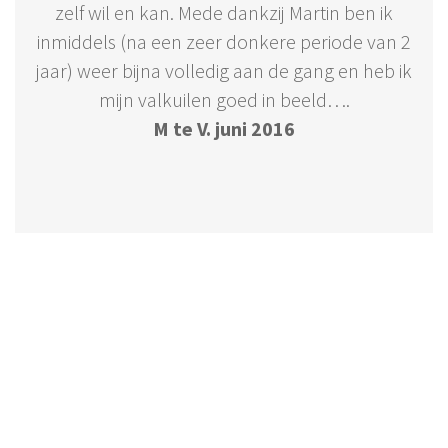
zelf wil en kan. Mede dankzij Martin ben ik
inmiddels (na een zeer donkere periode van 2
jaar) weer bijna volledig aan de gang en heb ik
mijn valkuilen goed in beeld….
M te V. juni 2016
Wat ik doe
Executive coaching
Burn-out?
Mediation