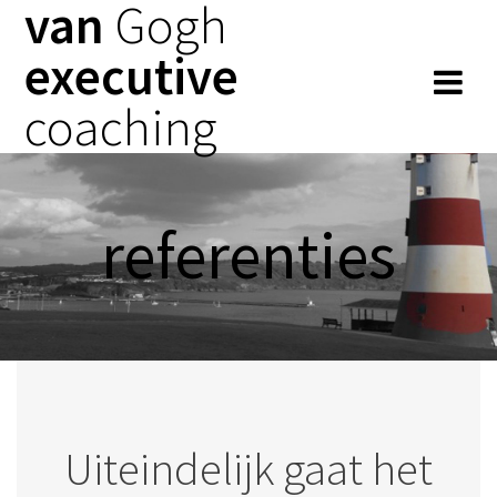
van
Gogh
Spring
naar
executive
inhoud
coaching
referenties
Uiteindelijk gaat het